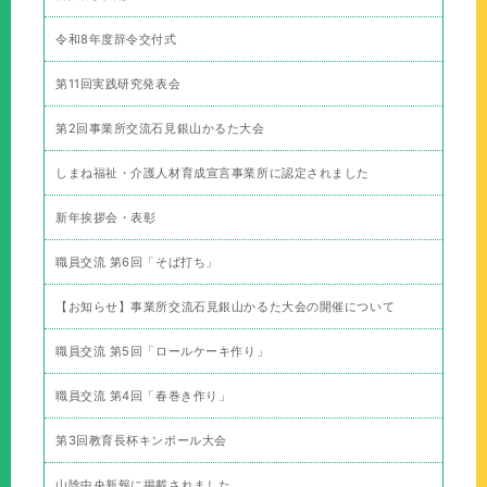
令和8年度辞令交付式
第11回実践研究発表会
第2回事業所交流石見銀山かるた大会
しまね福祉・介護人材育成宣言事業所に認定されました
新年挨拶会・表彰
職員交流 第6回「そば打ち」
【お知らせ】事業所交流石見銀山かるた大会の開催について
職員交流 第5回「ロールケーキ作り」
職員交流 第4回「春巻き作り」
第3回教育長杯キンボール大会
山陰中央新報に掲載されました