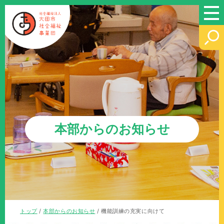
このページの本文へ
本部からのお知らせ
現
トップ
/
本部からのお知らせ
/
機能訓練の充実に向けて
在