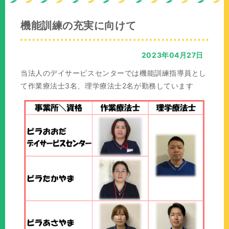
の
位
機能訓練の充実に向けて
置：
2023年04月27日
当法人のデイサービスセンターでは機能訓練指導員とし
て作業療法士3名、理学療法士2名が勤務しています