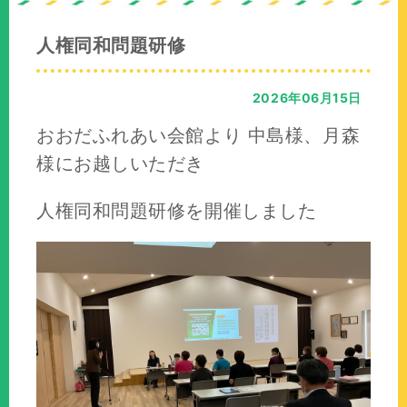
の
位
人権同和問題研修
置：
2026年06月15日
おおだふれあい会館より 中島様、月森
様にお越しいただき
人権同和問題研修を開催しました