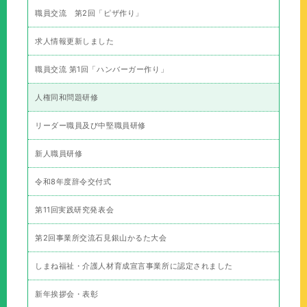
職員交流 第2回「ピザ作り」
求人情報更新しました
職員交流 第1回「ハンバーガー作り」
人権同和問題研修
リーダー職員及び中堅職員研修
新人職員研修
令和8年度辞令交付式
第11回実践研究発表会
第2回事業所交流石見銀山かるた大会
しまね福祉・介護人材育成宣言事業所に認定されました
新年挨拶会・表彰