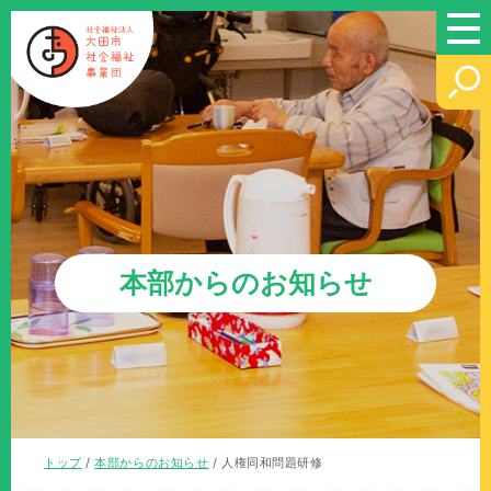
このページの本文へ
本部からのお知らせ
現
トップ
/
本部からのお知らせ
/
人権同和問題研修
在