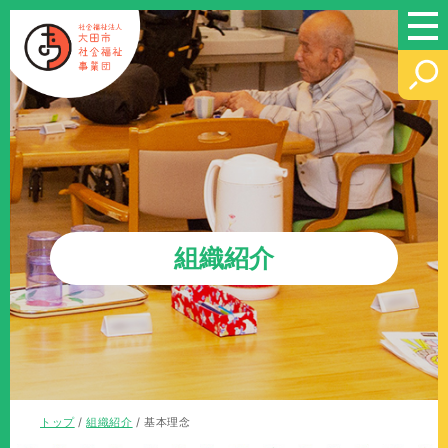
このページの本文へ
組織紹介
現
トップ
/
組織紹介
/
基本理念
在