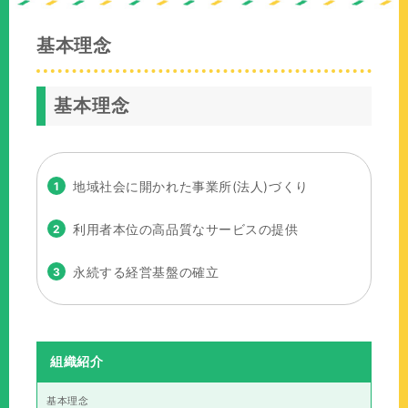
の
位
基本理念
置：
基本理念
地域社会に開かれた事業所(法人)づくり
利用者本位の高品質なサービスの提供
永続する経営基盤の確立
組織紹介
基本理念