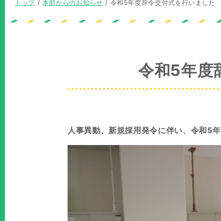
現
トップ
/
本部からのお知らせ
/
令和5年度辞令交付式を行いました
在
の
位
置：
令和5年度
人事異動、新規採用発令に伴い、令和5