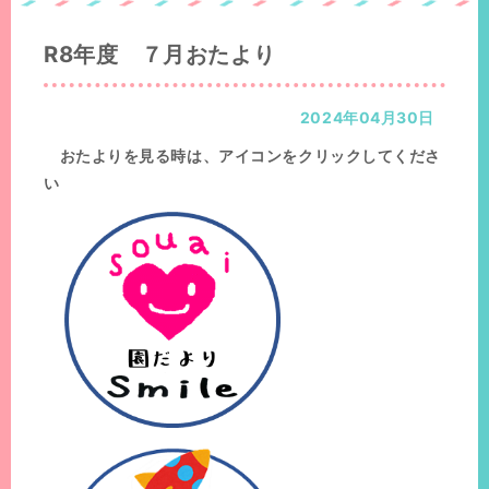
置：
位
置：
R8年度 ７月おたより
2024年04月30日
おたよりを見る時は、アイコンをクリックしてくださ
い