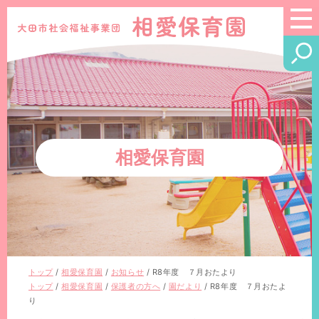
このページの本文へ
相愛保育園
現
トップ
/
相愛保育園
/
お知らせ
/
R8年度 ７月おたより
在
現
トップ
/
相愛保育園
/
保護者の方へ
/
園だより
/
R8年度 ７月おたよ
の
在
り
位
の