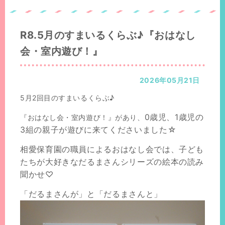
置：
の
位
置：
R8.5月のすまいるくらぶ♪『おはなし
会・室内遊び！』
2026年05月21日
5月2回目のすまいるくらぶ♪
0歳児、1歳児の
『おはなし会・室内遊び！』があり、
3組の親子が遊びに来てくださいました
☆
相愛保育園の職員によるおはなし会では、子ども
たちが大好きなだるまさんシリーズの絵本の読み
聞かせ♡
「だるまさんが」と「だるまさんと」