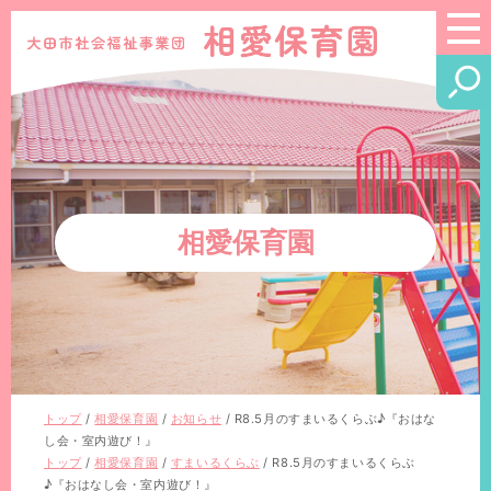
このページの本文へ
相愛保育園
現
トップ
/
相愛保育園
/
お知らせ
/
R8.5月のすまいるくらぶ♪『おはな
在
し会・室内遊び！』
の
現
トップ
/
相愛保育園
/
すまいるくらぶ
/
R8.5月のすまいるくらぶ
位
在
♪『おはなし会・室内遊び！』