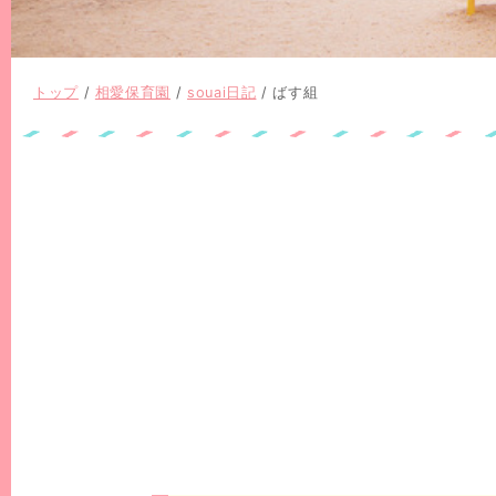
現
トップ
/
相愛保育園
/
souai日記
/
ばす組
在
の
位
置：