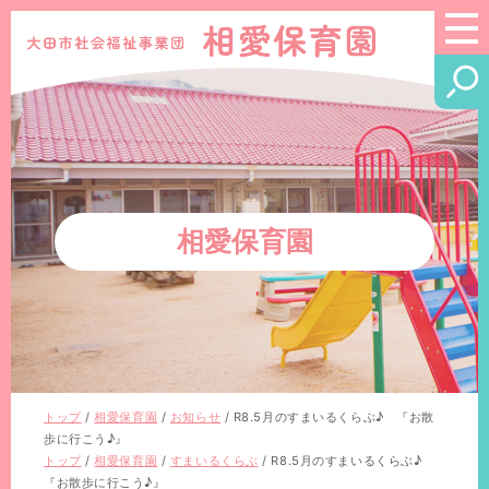
このページの本文へ
相愛保育園
現
トップ
/
相愛保育園
/
お知らせ
/
R8.5月のすまいるくらぶ♪ 『お散
在
歩に行こう♪』
の
現
トップ
/
相愛保育園
/
すまいるくらぶ
/
R8.5月のすまいるくらぶ♪
位
在
『お散歩に行こう♪』