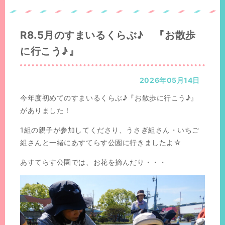
置：
の
位
置：
R8.5月のすまいるくらぶ♪ 『お散歩
に行こう♪』
2026年05月14日
今年度初めてのすまいるくらぶ♪『お散歩に行こう♪』
がありました！
1組の親子が参加してくださり、うさぎ組さん・いちご
組さんと一緒にあすてらす公園に行きましたよ☆
あすてらす公園では、お花を摘んだり・・・