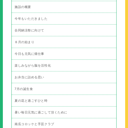
施設の概要
今年もいただきました
合同納涼祭に向けて
８月の始まり
今日も元気に畑仕事
楽しみながら脳を活性化
お弁当に詰める思い
7月の誕生食
夏の花と過ごすひと時
暑い毎日元気に過ごして頂くために
南瓜コロッケと手芸クラブ