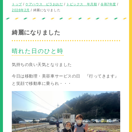
の
在
現
トップ
/
ケアハウス ビラおおだ
/
トピックス 年月順
/
令和7年度
/
位
の
在
2026年2月
/
綺麗になりました
置：
位
の
置：
位
置：
綺麗になりました
晴れた日のひと時
気持ちの良い天気となりました
今日は移動理・美容車サービスの日 『行ってきます』
と笑顔で移動車に乗られ・・・