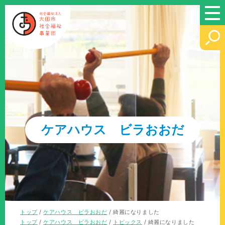
このページの本文へ
ケアハウス ビラおおだ
現
トップ
/
ケアハウス ビラおおだ
/
綺麗になりました
在
現
トップ
/
ケアハウス ビラおおだ
/
トピックス
/
綺麗になりました