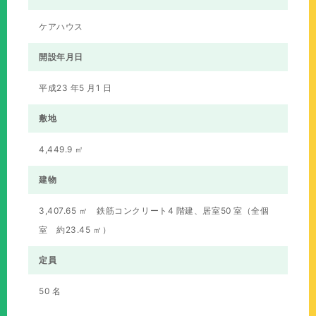
ケアハウス
開設年月日
平成23 年5 月1 日
敷地
4,449.9 ㎡
建物
3,407.65 ㎡ 鉄筋コンクリート4 階建、居室50 室（全個
室 約23.45 ㎡）
定員
50 名