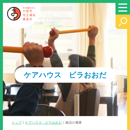
このページの本文へ
ケアハウス ビラおおだ
現
トップ
/
ケアハウス ビラおおだ
/
施設の概要
在