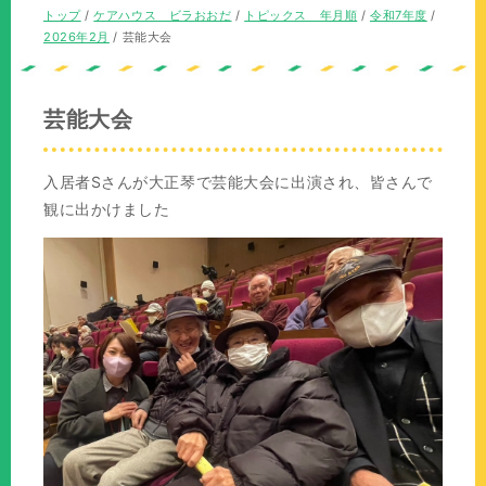
の
在
現
トップ
/
ケアハウス ビラおおだ
/
トピックス 年月順
/
令和7年度
/
位
の
在
2026年2月
/
芸能大会
置：
位
の
置：
位
置：
芸能大会
入居者Sさんが大正琴で芸能大会に出演され、皆さんで
観に出かけました