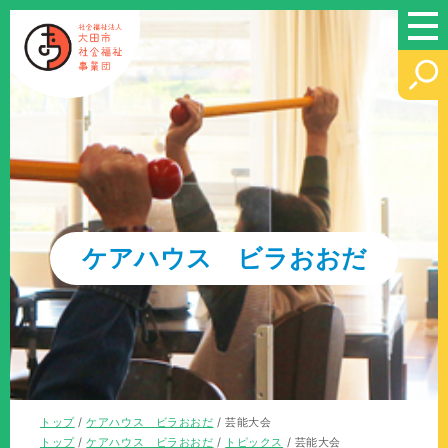
このページの本文へ
ケアハウス ビラおおだ
現
トップ
/
ケアハウス ビラおおだ
/
芸能大会
在
現
トップ
/
ケアハウス ビラおおだ
/
トピックス
/
芸能大会