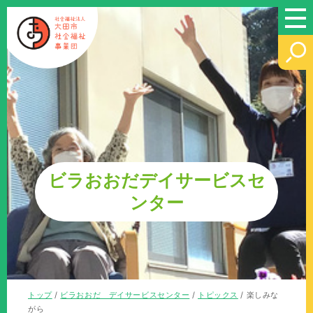
このページの本文へ
ビラおおだデイサービスセ
ンター
現
トップ
/
ビラおおだ デイサービスセンター
/
トピックス
/
楽しみな
在
がら