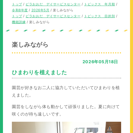
の
現
トップ
/
ビラおおだ デイサービスセンター
/
トピックス 年月順
/
位
在
令和8年度
/
2026年5月
/
楽しみながら
置：
の
現
トップ
/
ビラおおだ デイサービスセンター
/
トピックス 目的別
/
位
在
機能訓練
/
楽しみながら
置：
の
位
置：
楽しみながら
2026年05月18日
ひまわりを植えました
園芸が好きなお二人に協力していただいてひまわりを植
えました。
園芸をしながら体も動かして頑張りました。夏に向けて
咲くのが待ち遠しいです。