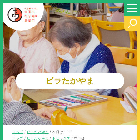
このページの本文へ
ビラたかやま
現
トップ
/
ビラたかやま
/
本日は・・・
在
現
トップ
/
ビラたかやま
/
トピックス
/
本日は・・・