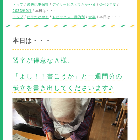
の
在
現
トップ
/
過去記事保管
/
デイサービスビラたかやま
/
令和5年度
/
位
の
在
2023年9月
/
本日は・・・
置：
位
の
現
トップ
/
ビラたかやま
/
トピックス 目的別
/
食事
/
本日は・・・
置：
位
在
置：
の
位
本日は・・・
置：
習字が得意なＡ様、
「よし！！書こうか」と
一週間分の
献立を書き出してくださいます♪