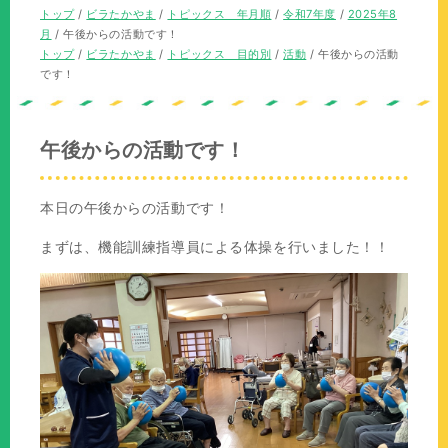
の
在
現
トップ
/
ビラたかやま
/
トピックス 年月順
/
令和7年度
/
2025年8
位
の
在
月
/
午後からの活動です！
置：
位
の
現
トップ
/
ビラたかやま
/
トピックス 目的別
/
活動
/
午後からの活動
置：
位
在
です！
置：
の
位
置：
午後からの活動です！
本日の午後からの活動です！
まずは、機能訓練指導員による体操を行いました！！