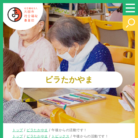
このページの本文へ
ビラたかやま
現
トップ
/
ビラたかやま
/
午後からの活動です！
在
現
トップ
/
ビラたかやま
/
トピックス
/
午後からの活動です！