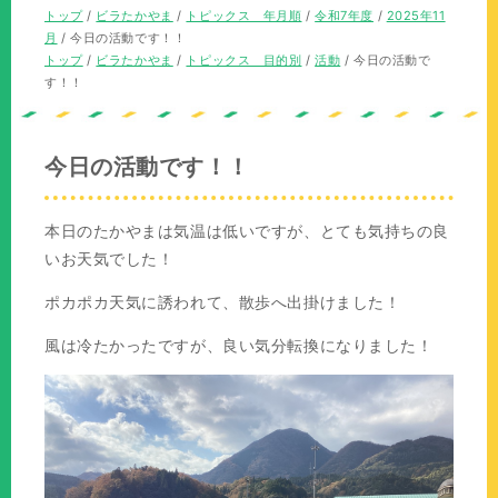
の
在
現
トップ
/
ビラたかやま
/
トピックス 年月順
/
令和7年度
/
2025年11
位
の
在
月
/
今日の活動です！！
置：
位
の
現
トップ
/
ビラたかやま
/
トピックス 目的別
/
活動
/
今日の活動で
置：
位
在
す！！
置：
の
位
置：
今日の活動です！！
本日のたかやまは気温は低いですが、とても気持ちの良
いお天気でした！
ポカポカ天気に誘われて、散歩へ出掛けました！
風は冷たかったですが、良い気分転換になりました！