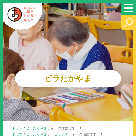
このページの本文へ
ビラたかやま
現
トップ
/
ビラたかやま
/
今日の活動です！！
在
現
トップ
/
ビラたかやま
/
トピックス
/
今日の活動です！！