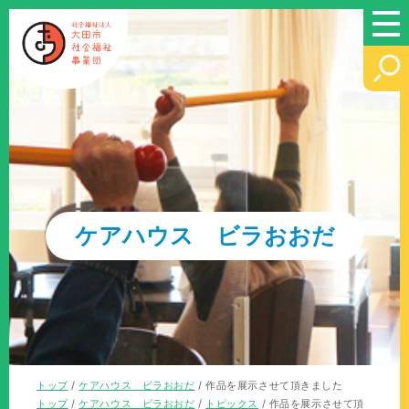
このページの本文へ
ケアハウス ビラおおだ
現
トップ
/
ケアハウス ビラおおだ
/
作品を展示させて頂きました
在
現
トップ
/
ケアハウス ビラおおだ
/
トピックス
/
作品を展示させて頂