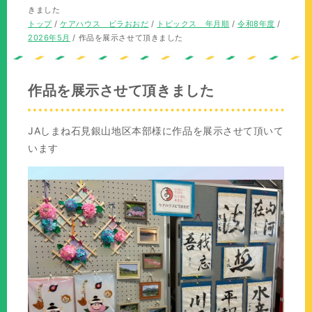
の
在
きました
位
の
現
トップ
/
ケアハウス ビラおおだ
/
トピックス 年月順
/
令和8年度
/
置：
位
在
2026年5月
/
作品を展示させて頂きました
置：
の
位
置：
作品を展示させて頂きました
JAしまね石見銀山地区本部様に作品を展示させて頂いて
います