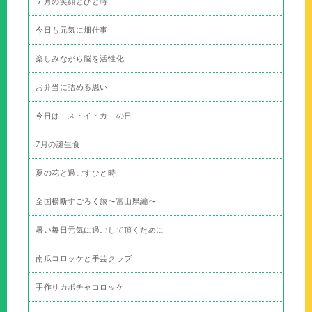
７月の笑顔とひと時
今日も元気に畑仕事
楽しみながら脳を活性化
お弁当に詰める思い
今日は ス・イ・カ の日
7月の誕生食
夏の花と過ごすひと時
全国横断すごろく旅〜富山県編〜
暑い毎日元気に過ごして頂くために
南瓜コロッケと手芸クラブ
手作りカボチャコロッケ