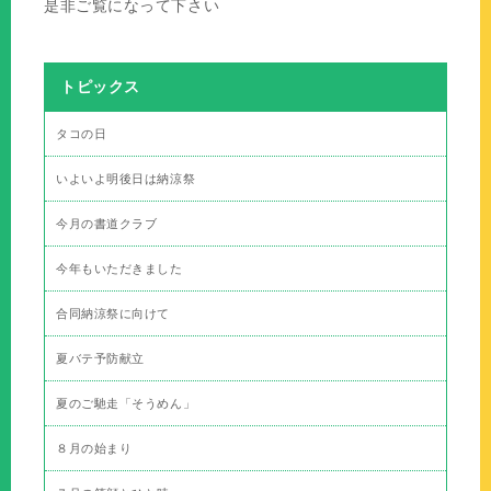
是非ご覧になって下さい
トピックス
タコの日
いよいよ明後日は納涼祭
今月の書道クラブ
今年もいただきました
合同納涼祭に向けて
夏バテ予防献立
夏のご馳走「そうめん」
８月の始まり