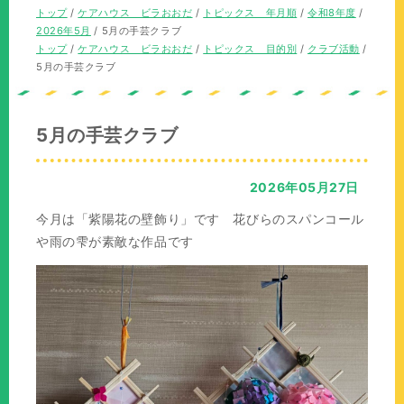
の
在
現
トップ
/
ケアハウス ビラおおだ
/
トピックス 年月順
/
令和8年度
/
位
の
在
2026年5月
/
5月の手芸クラブ
置：
位
の
現
トップ
/
ケアハウス ビラおおだ
/
トピックス 目的別
/
クラブ活動
/
置：
位
在
5月の手芸クラブ
置：
の
位
置：
5月の手芸クラブ
2026年05月27日
今月は「紫陽花の壁飾り」です 花びらのスパンコール
や雨の雫が素敵な作品です