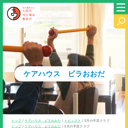
このページの本文へ
ケアハウス ビラおおだ
現
トップ
/
ケアハウス ビラおおだ
/
トピックス
/
5月の手芸クラブ
在
現
トップ
/
ケアハウス ビラおおだ
/
5月の手芸クラブ