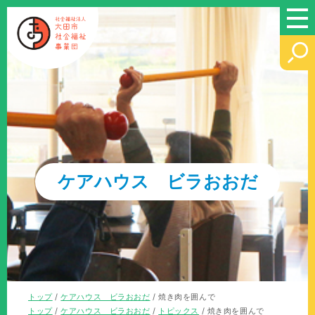
このページの本文へ
ケアハウス ビラおおだ
現
トップ
/
ケアハウス ビラおおだ
/
焼き肉を囲んで
在
現
トップ
/
ケアハウス ビラおおだ
/
トピックス
/
焼き肉を囲んで