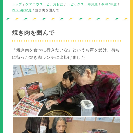
の
在
現
トップ
/
ケアハウス ビラおおだ
/
トピックス 年月順
/
令和7年度
/
位
の
在
2025年12月
/
焼き肉を囲んで
置：
位
の
置：
位
置：
焼き肉を囲んで
「焼き肉を食べに行きたいな」というお声を受け、待ち
に待った焼き肉ランチに出掛けました