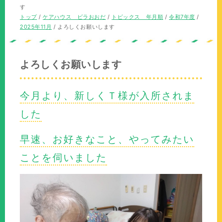
の
在
す
位
の
現
トップ
/
ケアハウス ビラおおだ
/
トピックス 年月順
/
令和7年度
/
置：
位
在
2025年11月
/
よろしくお願いします
置：
の
位
置：
よろしくお願いします
今月より、新しくＴ様が入所されま
した
早速、お好きなこと、やってみたい
ことを伺いました