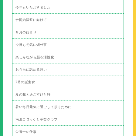
今年もいただきました
合同納涼祭に向けて
８月の始まり
今日も元気に畑仕事
楽しみながら脳を活性化
お弁当に詰める思い
7月の誕生食
夏の花と過ごすひと時
暑い毎日元気に過ごして頂くために
南瓜コロッケと手芸クラブ
栄養士の仕事