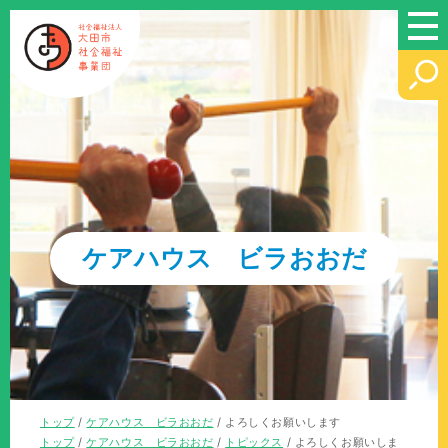
このページの本文へ
ケアハウス ビラおおだ
現
トップ
/
ケアハウス ビラおおだ
/
よろしくお願いします
在
現
トップ
/
ケアハウス ビラおおだ
/
トピックス
/
よろしくお願いしま