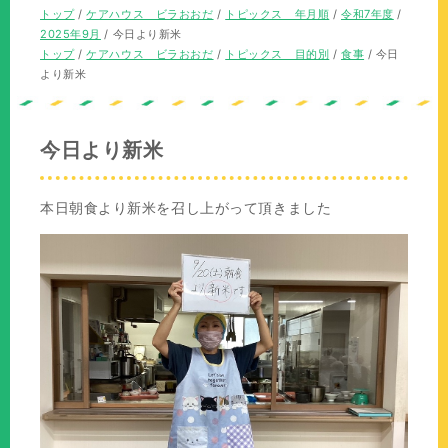
の
在
現
トップ
/
ケアハウス ビラおおだ
/
トピックス 年月順
/
令和7年度
/
位
の
在
2025年9月
/
今日より新米
置：
位
の
現
トップ
/
ケアハウス ビラおおだ
/
トピックス 目的別
/
食事
/
今日
置：
位
在
より新米
置：
の
位
置：
今日より新米
本日朝食より新米を召し上がって頂きました