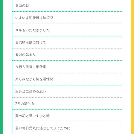
タコの日
いよいよ明後日は納涼祭
今年もいただきました
合同納涼祭に向けて
８月の始まり
今日も元気に畑仕事
楽しみながら脳を活性化
お弁当に詰める思い
7月の誕生食
夏の花と過ごすひと時
暑い毎日元気に過ごして頂くために