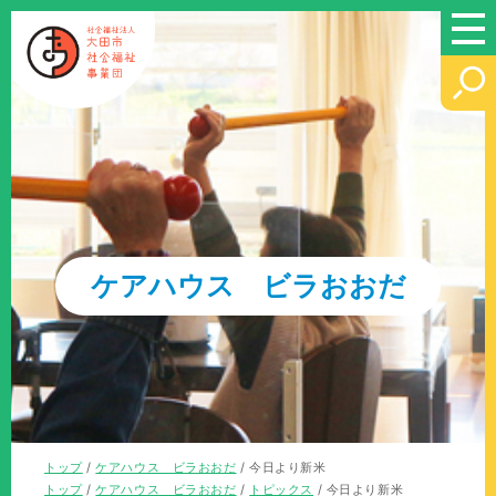
このページの本文へ
ケアハウス ビラおおだ
現
トップ
/
ケアハウス ビラおおだ
/
今日より新米
在
現
トップ
/
ケアハウス ビラおおだ
/
トピックス
/
今日より新米