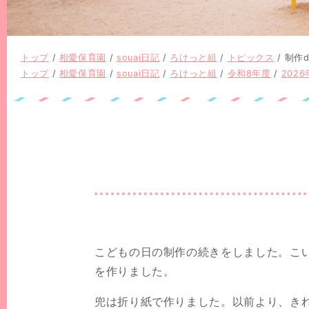
現
トップ
/
相愛保育園
/
souai日記
/
ろけっと組
/
トピックス
/
制作d
在
現
トップ
/
相愛保育園
/
souai日記
/
ろけっと組
/
令和8年度
/
2026
の
在
位
の
置：
位
置：
こどもの日の制作の続きをしました。こ
を作りました。
兜は折り紙で作りました。以前より、き