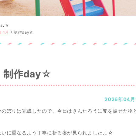
ay☆
年4月
/
制作day☆
制作day☆
2026年04月
いのぼりは完成したので、今日はきんたろうに兜を被せた物
れいに重なるよう丁寧に折る姿が見られましたよ☆