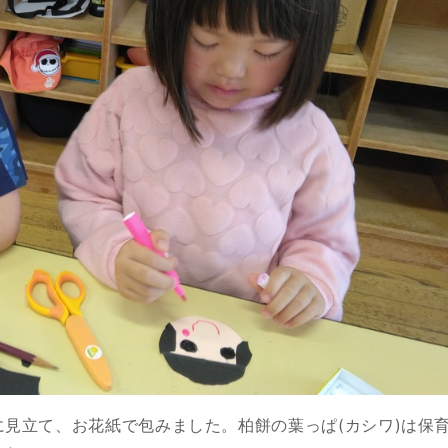
見立て、お花紙で包みました。柏餅の葉っぱ(カシワ)は保