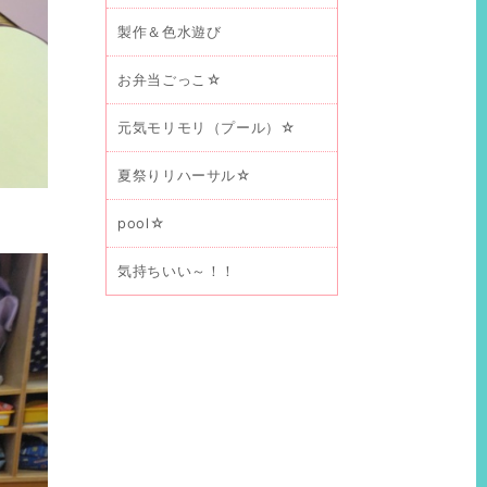
製作＆色水遊び
お弁当ごっこ☆
元気モリモリ（プール）☆
夏祭りリハーサル☆
pool☆
気持ちいい～！！