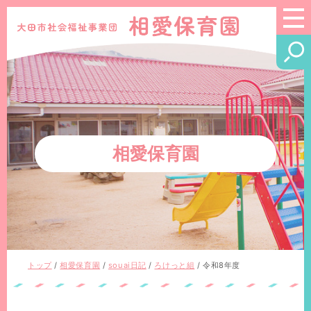
このページの本文へ
相愛保育園
現
トップ
/
相愛保育園
/
souai日記
/
ろけっと組
/
令和8年度
在
の
位