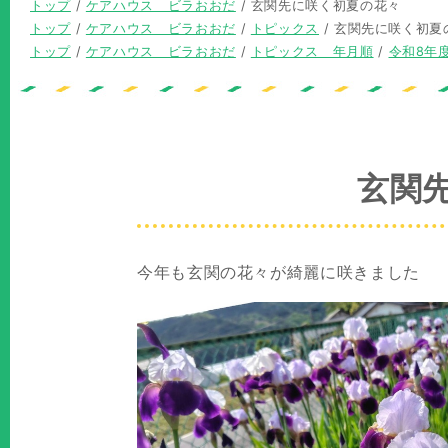
現
トップ
/
ケアハウス ビラおおだ
/
玄関先に咲く初夏の花々
在
現
トップ
/
ケアハウス ビラおおだ
/
トピックス
/
玄関先に咲く初夏
の
在
現
トップ
/
ケアハウス ビラおおだ
/
トピックス 年月順
/
令和8年
位
の
在
置：
位
の
置：
位
置：
玄関
今年も玄関の花々が綺麗に咲きました