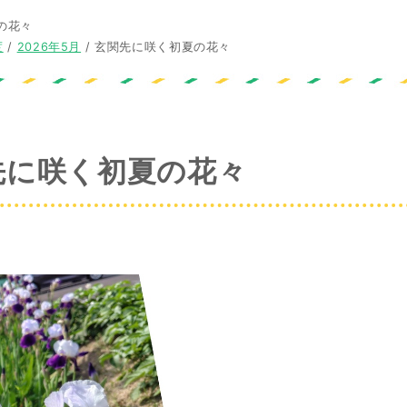
の花々
度
/
2026年5月
/
玄関先に咲く初夏の花々
先に咲く初夏の花々