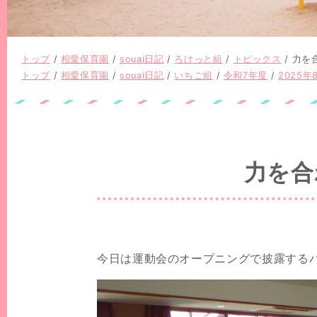
現
トップ
/
相愛保育園
/
souai日記
/
ろけっと組
/
トピックス
/
力を合
在
現
トップ
/
相愛保育園
/
souai日記
/
いちご組
/
令和7年度
/
2025年
の
在
位
の
置：
位
置：
力を合
今日は運動会のオープニングで披露する