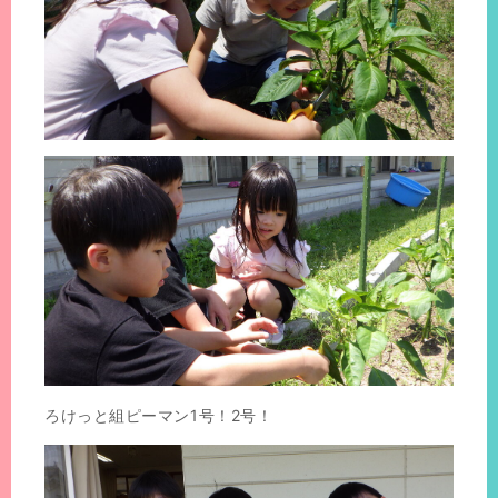
ろけっと組ピーマン1号！2号！