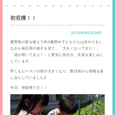
置：
の
位
置：
初収穫！！
2025年05月28日
夏野菜の苗を植えて約3週間☆子どもたちは水やりをし
ながら毎日苗の様子を見て、「大きくなってきた！」
「花が咲いてるよ！」と変化に気付き、生長を楽しみに
しています。
早くもピーマンの実が大きくなり、数日前から収穫を楽
しみにしていました♪
今日、初収穫です！！