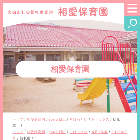
このページの本文へ
相愛保育園
現
トップ
/
相愛保育園
/
souai日記
/
ろけっと組
/
トピックス
/
初収
在
穫！！
の
現
トップ
/
相愛保育園
/
souai日記
/
ろけっと組
/
令和7年度
/
2025年5
位
在
月
/
初収穫！！