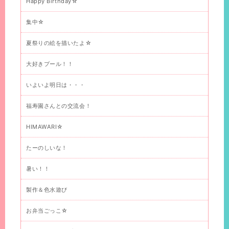
Happy Birthday☆
集中☆
夏祭りの絵を描いたよ☆
大好きプール！！
いよいよ明日は・・・
福寿園さんとの交流会！
HIMAWARI☆
たーのしいな！
暑い！！
製作＆色水遊び
お弁当ごっこ☆