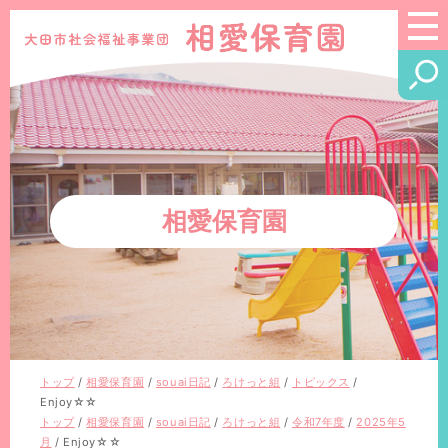
このページの本文へ
相愛保育園
現
トップ
/
相愛保育園
/
souai日記
/
ろけっと組
/
トピックス
/
在
Enjoy☆☆
の
現
トップ
/
相愛保育園
/
souai日記
/
ろけっと組
/
令和7年度
/
2025年5
位
在
月
/
Enjoy☆☆