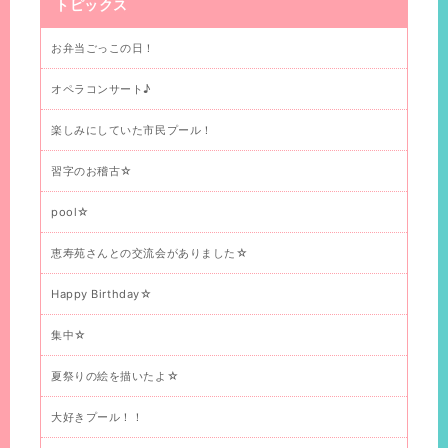
トピックス
お弁当ごっこの日！
オペラコンサート♪
楽しみにしていた市民プール！
習字のお稽古☆
pool☆
恵寿苑さんとの交流会がありました☆
Happy Birthday☆
集中☆
夏祭りの絵を描いたよ☆
大好きプール！！