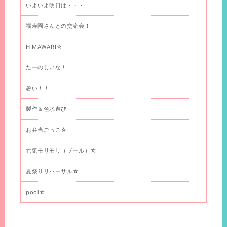
いよいよ明日は・・・
福寿園さんとの交流会！
HIMAWARI☆
たーのしいな！
暑い！！
製作＆色水遊び
お弁当ごっこ☆
元気モリモリ（プール）☆
夏祭りリハーサル☆
pool☆