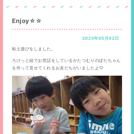
置：
の
位
置：
Enjoy☆☆
2025年05月02日
粘土遊びをしました。
ろけっと組でお世話をしているかたつむりのぽたちゃん
を作って見せてくれるお友だちがいましたよ♡