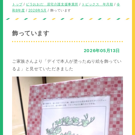
の
現
トップ
/
ビラおおだ 居宅介護支援事業所
/
トピックス 年月順
/
令
位
在
和8年度
/
2026年5月
/
飾っています
置：
の
位
置：
飾っています
2026年05月13日
ご家族さんより「デイで本人が塗ったぬり絵を飾ってい
るよ」と見せていただきました