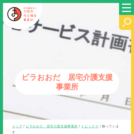
このページの本文へ
ビラおおだ 居宅介護支援
事業所
現
トップ
/
ビラおおだ 居宅介護支援事業所
/
トピックス
/
飾っていま
在
す