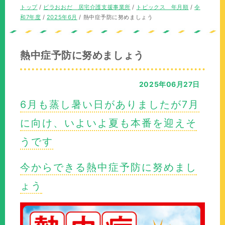
の
現
トップ
/
ビラおおだ 居宅介護支援事業所
/
トピックス 年月順
/
令
位
在
和7年度
/
2025年6月
/
熱中症予防に努めましょう
置：
の
位
置：
熱中症予防に努めましょう
2025年06月27日
6月も蒸し暑い日がありましたが7月
に向け、いよいよ夏も本番を迎えそ
うです
今からできる熱中症予防に努めまし
ょう