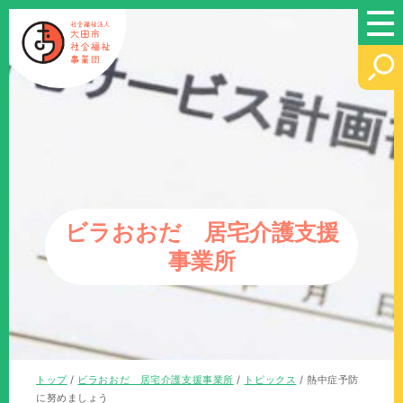
このページの本文へ
ビラおおだ 居宅介護支援
事業所
現
トップ
/
ビラおおだ 居宅介護支援事業所
/
トピックス
/
熱中症予防
在
に努めましょう