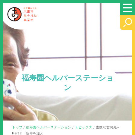
このページの本文へ
福寿園ヘルパーステーショ
ン
現
トップ
/
福寿園ヘルパーステーション
/
トピックス
/
素敵な玄関先～
在
Part２ 新年を迎え