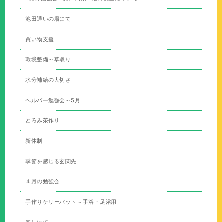
池田通いの場にて
買い物支援
環境整備～草取り
水分補給の大切さ
ヘルパー勉強会～5月
とろみ茶作り
新体制
季節を感じる玄関先
４月の勉強会
手作りケリーパット～手浴・足浴用