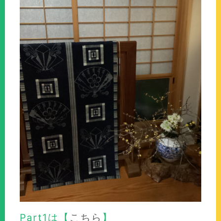
Part1は【
こちら
】