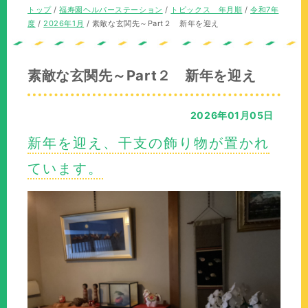
の
現
トップ
/
福寿園ヘルパーステーション
/
トピックス 年月順
/
令和7年
位
在
度
/
2026年1月
/
素敵な玄関先～Part２ 新年を迎え
置：
の
位
置：
素敵な玄関先～Part２ 新年を迎え
2026年01月05日
新年を迎え、干支の飾り物が置かれ
ています。