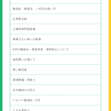
勉強会「救急法」～AEDの使い方
公用車点検
人権同和問題研修
車椅子から車への移乗
6月の勉強会～身体拘束・虐待防止について
池田通いの場にて
買い物支援
環境整備～草取り
水分補給の大切さ
ヘルパー勉強会～5月
とろみ茶作り