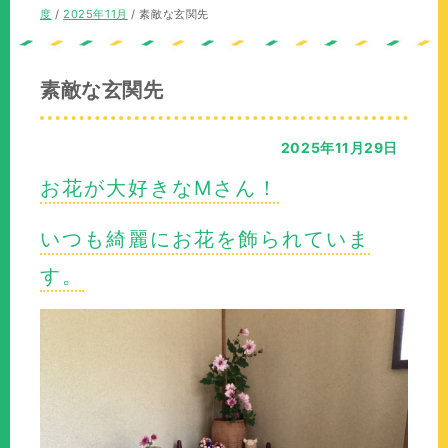
の
在
度
/
2025年11月
/
素敵な玄関先
位
の
置：
位
置：
素敵な玄関先
2025年11月29日
お花が大好きなMさん！
いつも綺麗にお花を飾られていま
す。