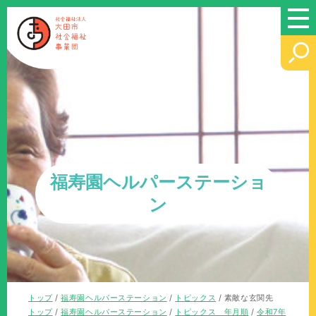
このページの本文へ
福寿園ヘルパーステーショ
ン
現
トップ
/
福寿園ヘルパーステーション
/
トピックス
/
素敵な玄関先
在
現
トップ
/
福寿園ヘルパーステーション
/
トピックス 年月順
/
令和7年