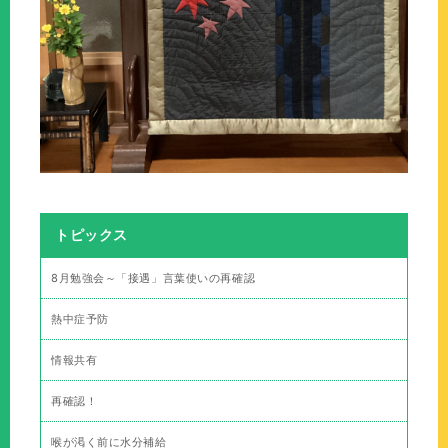
トピックス
8月勉強会～「接遇」言葉使いの再確認
熱中症予防
情報共有
再確認！
喉が渇く前に水分補給