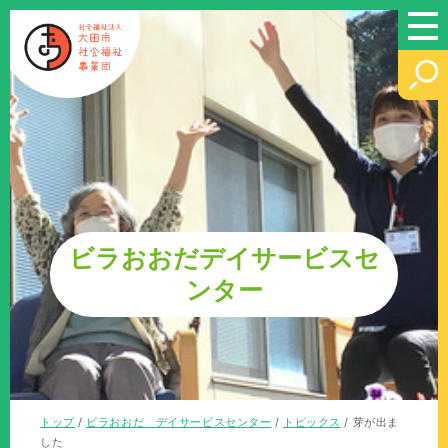
このページの本文へ
ビラおおだデイサービスセ
ンター
現
トップ
/
ビラおおだ デイサービスセンター
/
トピックス
/
芽が出ま
在
した