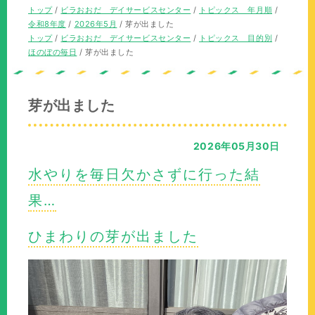
の
現
トップ
/
ビラおおだ デイサービスセンター
/
トピックス 年月順
/
位
在
令和8年度
/
2026年5月
/
芽が出ました
置：
の
現
トップ
/
ビラおおだ デイサービスセンター
/
トピックス 目的別
/
位
在
ほのぼの毎日
/
芽が出ました
置：
の
位
置：
芽が出ました
2026年05月30日
水やりを毎日欠かさずに行った結
果…
ひまわりの芽が出ました