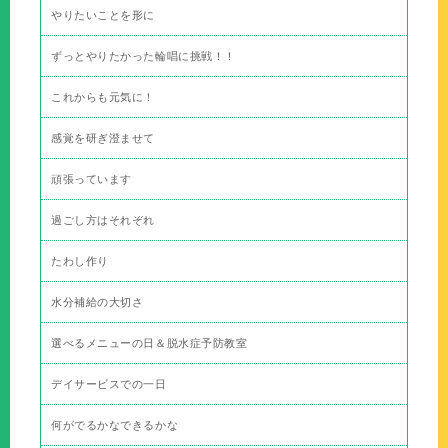
やりたいことを形に
ずっとやりたかった輪唱に挑戦！！
これからも元気に！
感覚を研ぎ澄ませて
頑張っています
過ごし方はそれぞれ
たわし作り
水分補給の大切さ
選べるメニューの日＆脱水症予防教室
デイサービスでの一日
何がでるかなできるかな