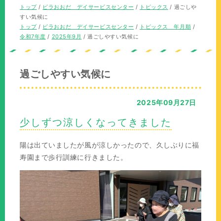
の
現
トップ
/
ビラおおだ デイサービスセンター
/
トピックス
/
過ごしや
位
在
すい気候に
置：
の
現
トップ
/
ビラおおだ デイサービスセンター
/
トピックス 年月順
/
位
在
令和7年度
/
2025年9月
/
過ごしやすい気候に
置：
の
位
置：
過ごしやすい気候に
2025年09月27日
少しずつ涼しくなってきました
陽は出ていましたが風が涼しかったので、久しぶりに福
寿園まで歩行訓練に行きました。