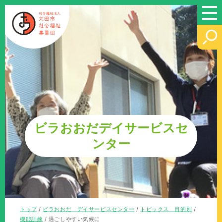
このページの本文へ
ビラおおだデイサービスセ
ンター
現
トップ
/
ビラおおだ デイサービスセンター
/
トピックス 目的別
/
在
機能訓練
/
過ごしやすい気候に