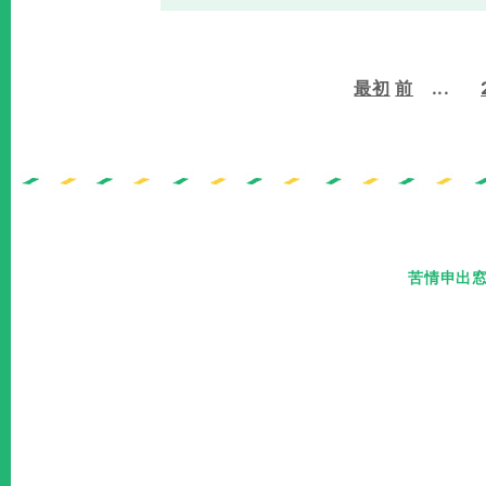
最初
前
...
苦情申出