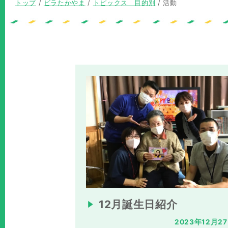
現
トップ
/
ビラたかやま
/
トピックス 目的別
/
活動
在
の
位
置：
12月誕生日紹介
2023年12月2