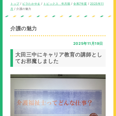
の
在
現
トップ
/
ビラたかやま
/
トピックス 年月順
/
令和7年度
/
2025年11
位
の
在
月
/
介護の魅力
置：
位
の
置：
位
置：
介護の魅力
2025年11月19日
大田三中にキャリア教育の講師とし
てお邪魔しました