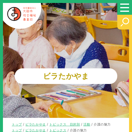
このページの本文へ
ビラたかやま
現
トップ
/
ビラたかやま
/
トピックス 目的別
/
活動
/
介護の魅力
在
現
トップ
/
ビラたかやま
/
トピックス
/
介護の魅力