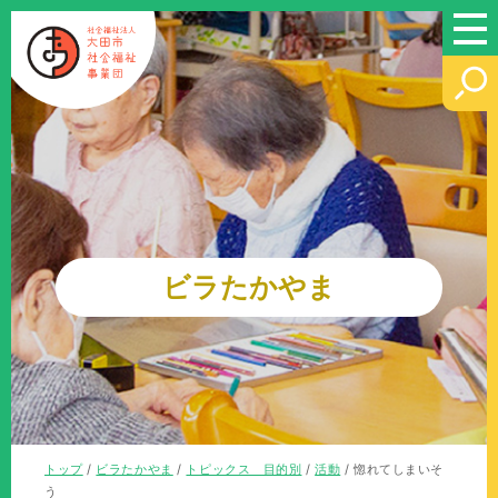
このページの本文へ
ビラたかやま
現
トップ
/
ビラたかやま
/
トピックス 目的別
/
活動
/
惚れてしまいそ
在
う