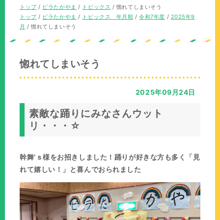
の
現
トップ
/
ビラたかやま
/
トピックス
/
惚れてしまいそう
位
在
現
トップ
/
ビラたかやま
/
トピックス 年月順
/
令和7年度
/
2025年9
置：
の
在
月
/
惚れてしまいそう
位
の
置：
位
置：
惚れてしまいそう
2025年09月24日
素敵な踊りにみなさんウット
リ・・・☆
幹舞’ｓ様をお招きしました！踊りが好きな方も多く「見
れて嬉しい！」と喜んでおられました