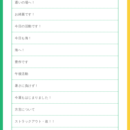
通いの場へ！
お綺麗です！
今日の活動です！
今日も海！
海へ！
豊作です
午後活動
暑さに負けず！
今週もはじまりました！
方言について
ストラックアウト・改！！