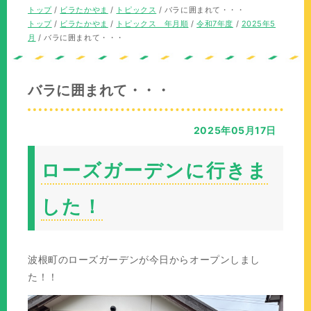
の
現
トップ
/
ビラたかやま
/
トピックス
/
バラに囲まれて・・・
位
在
現
トップ
/
ビラたかやま
/
トピックス 年月順
/
令和7年度
/
2025年5
置：
の
在
月
/
バラに囲まれて・・・
位
の
置：
位
置：
バラに囲まれて・・・
2025年05月17日
ローズガーデンに行きま
した！
波根町のローズガーデンが今日からオープンしまし
た！！