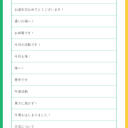
お誕生日おめでとうございます！
通いの場へ！
お綺麗です！
今日の活動です！
今日も海！
海へ！
豊作です
午後活動
暑さに負けず！
今週もはじまりました！
方言について