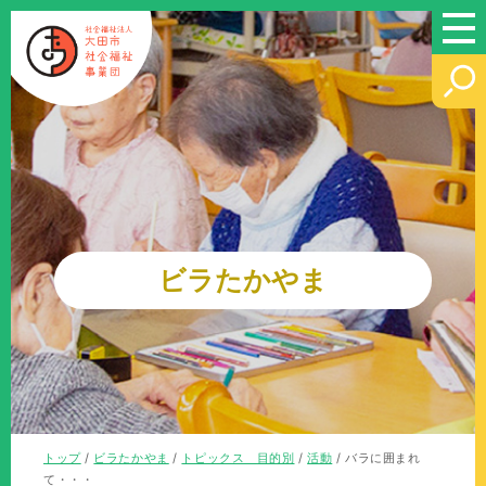
このページの本文へ
ビラたかやま
現
トップ
/
ビラたかやま
/
トピックス 目的別
/
活動
/
バラに囲まれ
在
て・・・