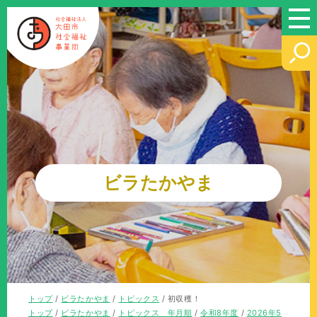
このページの本文へ
ビラたかやま
現
トップ
/
ビラたかやま
/
トピックス
/
初収穫！
在
現
トップ
/
ビラたかやま
/
トピックス 年月順
/
令和8年度
/
2026年5