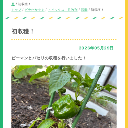
の
在
月
/
初収穫！
位
の
現
トップ
/
ビラたかやま
/
トピックス 目的別
/
活動
/
初収穫！
置：
位
在
置：
の
位
初収穫！
置：
2026年05月29日
ピーマンとパセリの収穫を行いました！