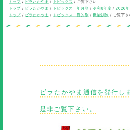
現
トップ
/
ビラたかやま
/
トピックス
/
ご覧下さい
在
現
トップ
/
ビラたかやま
/
トピックス 年月順
/
令和8年度
/
2026
の
在
現
トップ
/
ビラたかやま
/
トピックス 目的別
/
機能訓練
/
ご覧下さ
位
の
在
置：
位
の
置：
位
置：
ビラたかやま通信を発行し
是非ご覧下さい。