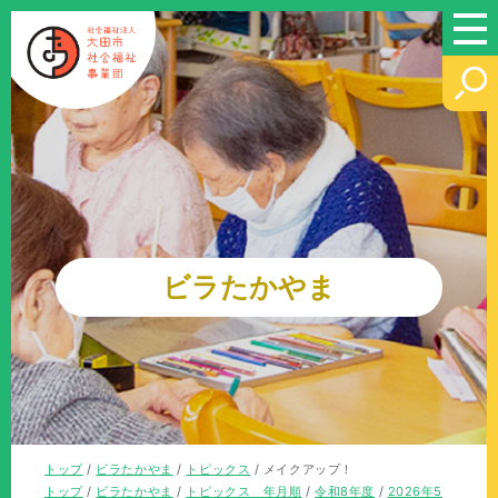
このページの本文へ
ビラたかやま
現
トップ
/
ビラたかやま
/
トピックス
/
メイクアップ！
在
現
トップ
/
ビラたかやま
/
トピックス 年月順
/
令和8年度
/
2026年5