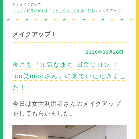
の
在
月
/
メイクアップ！
位
の
現
トップ
/
ビラたかやま
/
トピックス 目的別
/
活動
/
メイクアップ！
置：
位
在
置：
の
位
メイクアップ！
置：
2026年05月26日
今月も『元気なまち 田舎サロン ｎ
ico笑nicoさん』に来ていただきまし
た！
今日は女性利用者さんのメイクアップ
をしてもらいました。