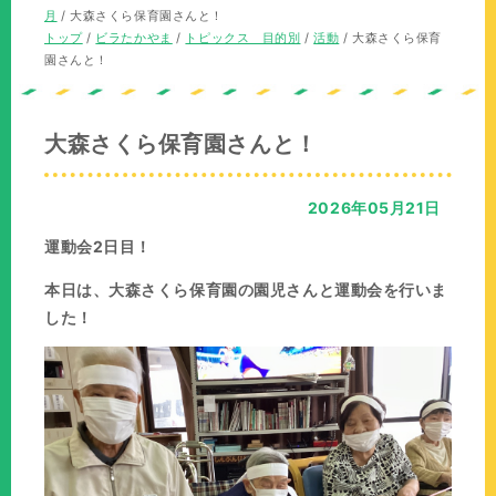
の
在
月
/
大森さくら保育園さんと！
位
の
現
トップ
/
ビラたかやま
/
トピックス 目的別
/
活動
/
大森さくら保育
置：
位
在
園さんと！
置：
の
位
置：
大森さくら保育園さんと！
2026年05月21日
運動会2日目！
本日は、大森さくら保育園の園児さんと運動会を行いま
した！