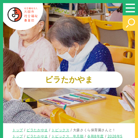
このページの本文へ
ビラたかやま
現
トップ
/
ビラたかやま
/
トピックス
/
大森さくら保育園さんと！
在
現
トップ
/
ビラたかやま
/
トピックス 年月順
/
令和8年度
/
2026年5