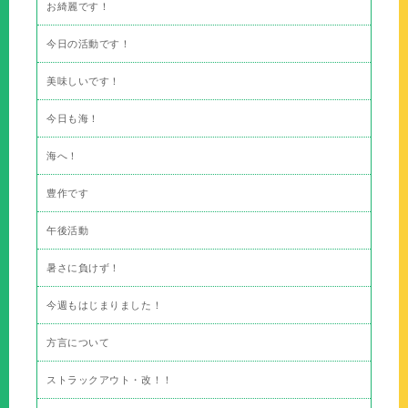
お綺麗です！
今日の活動です！
美味しいです！
今日も海！
海へ！
豊作です
午後活動
暑さに負けず！
今週もはじまりました！
方言について
ストラックアウト・改！！