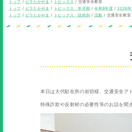
現
トップ
/
ビラたかやま
/
トピックス
/
交通安全教室
在
現
トップ
/
ビラたかやま
/
トピックス 年月順
/
令和8年度
/
2026
の
在
現
トップ
/
ビラたかやま
/
トピックス 目的別
/
活動
/
交通安全教室
位
の
在
置：
位
の
置：
位
置：
本日は大代駐在所の岩切様、交通安全ア
特殊詐欺や反射材の必要性等のお話を聞