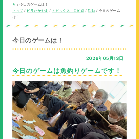
の
在
月
/
今日のゲームは！
位
の
現
トップ
/
ビラたかやま
/
トピックス 目的別
/
活動
/
今日のゲーム
置：
位
在
は！
置：
の
位
置：
今日のゲームは！
2026年05月13日
今日のゲームは魚釣りゲームです！