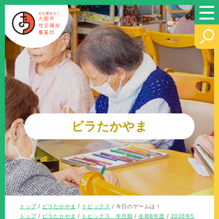
このページの本文へ
ビラたかやま
現
トップ
/
ビラたかやま
/
トピックス
/
今日のゲームは！
在
現
トップ
/
ビラたかやま
/
トピックス 年月順
/
令和8年度
/
2026年5