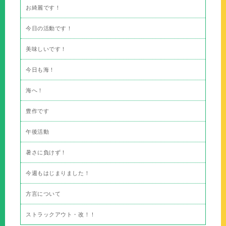
お綺麗です！
今日の活動です！
美味しいです！
今日も海！
海へ！
豊作です
午後活動
暑さに負けず！
今週もはじまりました！
方言について
ストラックアウト・改！！