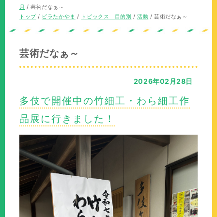
の
在
月
/
芸術だなぁ～
位
の
現
トップ
/
ビラたかやま
/
トピックス 目的別
/
活動
/
芸術だなぁ～
置：
位
在
置：
の
位
芸術だなぁ～
置：
2026年02月28日
多伎で開催中の竹細工・わら細工作
品展に行きました！