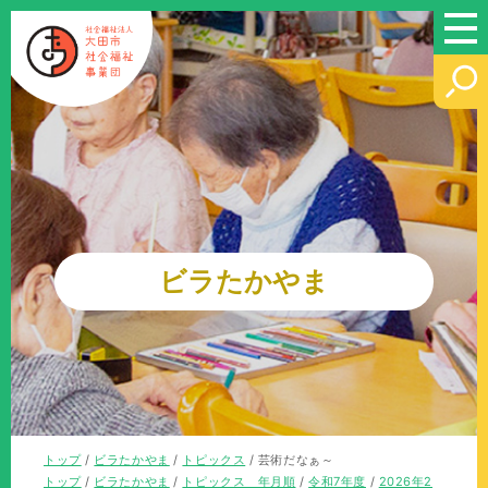
このページの本文へ
ビラたかやま
現
トップ
/
ビラたかやま
/
トピックス
/
芸術だなぁ～
在
現
トップ
/
ビラたかやま
/
トピックス 年月順
/
令和7年度
/
2026年2