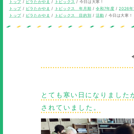
現
トップ
/
ビラたかやま
/
トピックス
/
今日は大寒！
在
現
トップ
/
ビラたかやま
/
トピックス 年月順
/
令和7年度
/
2026年
の
在
現
トップ
/
ビラたかやま
/
トピックス 目的別
/
活動
/
今日は大寒！
位
の
在
置：
位
の
置：
位
置：
とても寒い日になりました
されていました。