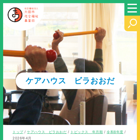
このページの本文へ
ケアハウス ビラおおだ
現
トップ
/
ケアハウス ビラおおだ
/
トピックス 年月順
/
令和8年度
/
在
2026年4月