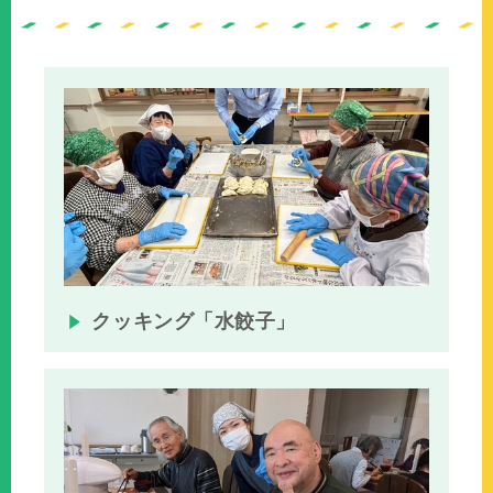
の
位
置：
クッキング「水餃子」