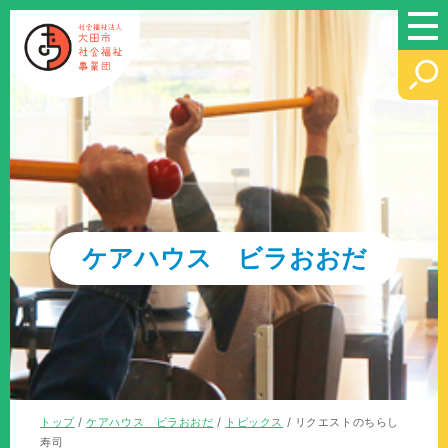
このページの本文へ
ケアハウス ビラおおだ
現
トップ
/
ケアハウス ビラおおだ
/
トピックス
/
リクエストのちらし
在
寿司