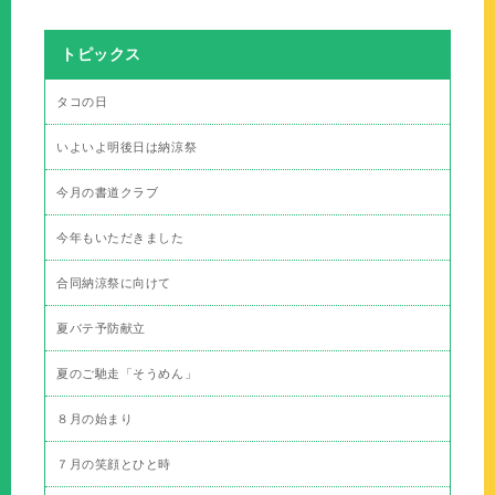
トピックス
タコの日
いよいよ明後日は納涼祭
今月の書道クラブ
今年もいただきました
合同納涼祭に向けて
夏バテ予防献立
夏のご馳走「そうめん」
８月の始まり
７月の笑顔とひと時