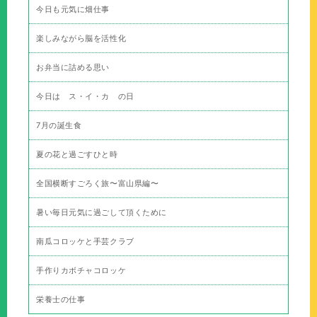
今日も元気に畑仕事
楽しみながら脳を活性化
お弁当に詰める思い
今日は ス・イ・カ の日
7月の誕生食
夏の花と過ごすひと時
全国横断すごろく旅〜富山県編〜
暑い毎日元気に過ごして頂くために
南瓜コロッケと手芸クラブ
手作りカボチャコロッケ
栄養士の仕事