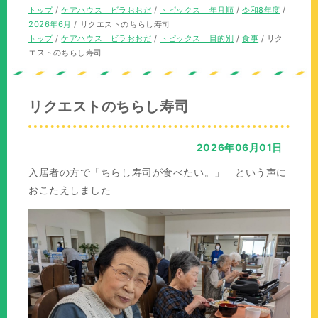
の
現
トップ
/
ケアハウス ビラおおだ
/
トピックス 年月順
/
令和8年度
/
位
在
2026年6月
/
リクエストのちらし寿司
置：
の
現
トップ
/
ケアハウス ビラおおだ
/
トピックス 目的別
/
食事
/
リク
位
在
エストのちらし寿司
置：
の
位
置：
リクエストのちらし寿司
2026年06月01日
入居者の方で「ちらし寿司が食べたい。」 という声に
おこたえしました