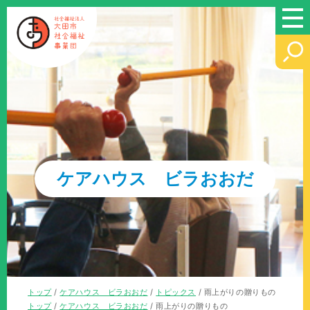
このページの本文へ
ケアハウス ビラおおだ
現
トップ
/
ケアハウス ビラおおだ
/
トピックス
/
雨上がりの贈りもの
在
現
トップ
/
ケアハウス ビラおおだ
/
雨上がりの贈りもの