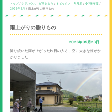
の
在
現
トップ
/
ケアハウス ビラおおだ
/
トピックス 年月順
/
令和8年度
/
位
の
在
2026年5月
/
雨上がりの贈りもの
置：
位
の
置：
位
置：
雨上がりの贈りもの
2026年05月23日
降り続いた雨が上がった昨日の夕方、空に大きな虹がか
かりました