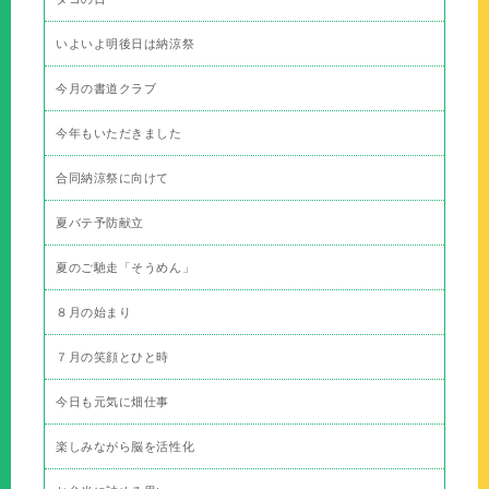
いよいよ明後日は納涼祭
今月の書道クラブ
今年もいただきました
合同納涼祭に向けて
夏バテ予防献立
夏のご馳走「そうめん」
８月の始まり
７月の笑顔とひと時
今日も元気に畑仕事
楽しみながら脳を活性化