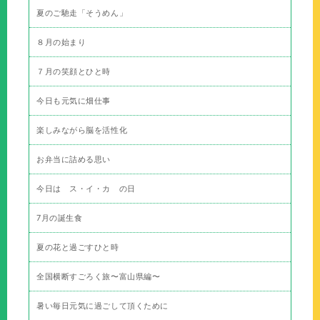
夏のご馳走「そうめん」
８月の始まり
７月の笑顔とひと時
今日も元気に畑仕事
楽しみながら脳を活性化
お弁当に詰める思い
今日は ス・イ・カ の日
7月の誕生食
夏の花と過ごすひと時
全国横断すごろく旅〜富山県編〜
暑い毎日元気に過ごして頂くために