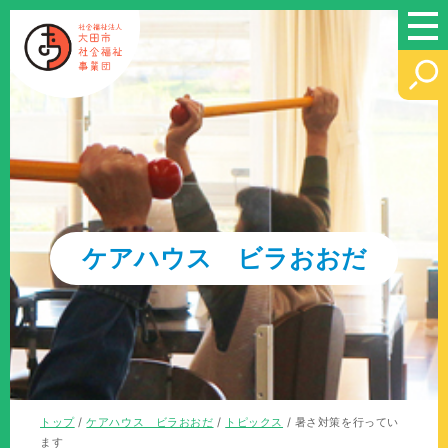
このページの本文へ
ケアハウス ビラおおだ
現
トップ
/
ケアハウス ビラおおだ
/
トピックス
/
暑さ対策を行ってい
在
ます