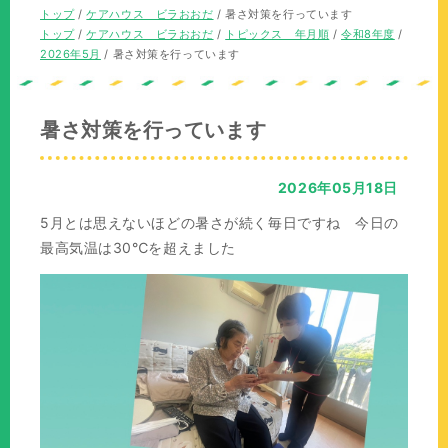
の
現
トップ
/
ケアハウス ビラおおだ
/
暑さ対策を行っています
位
在
現
トップ
/
ケアハウス ビラおおだ
/
トピックス 年月順
/
令和8年度
/
置：
の
在
2026年5月
/
暑さ対策を行っています
位
の
置：
位
置：
暑さ対策を行っています
2026年05月18日
5月とは思えないほどの暑さが続く毎日ですね 今日の
最高気温は30℃を超えました