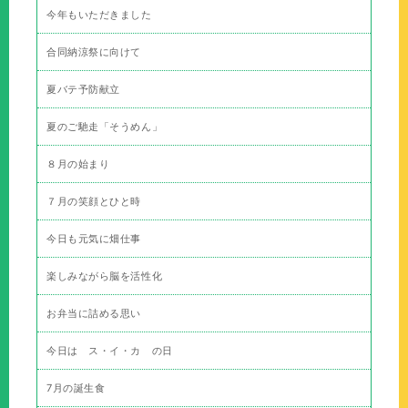
今年もいただきました
合同納涼祭に向けて
夏バテ予防献立
夏のご馳走「そうめん」
８月の始まり
７月の笑顔とひと時
今日も元気に畑仕事
楽しみながら脳を活性化
お弁当に詰める思い
今日は ス・イ・カ の日
7月の誕生食