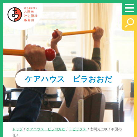
このページの本文へ
ケアハウス ビラおおだ
現
トップ
/
ケアハウス ビラおおだ
/
トピックス
/
玄関先に咲く初夏の
在
花々