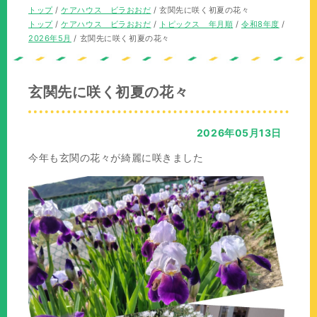
の
現
トップ
/
ケアハウス ビラおおだ
/
玄関先に咲く初夏の花々
位
在
現
トップ
/
ケアハウス ビラおおだ
/
トピックス 年月順
/
令和8年度
/
置：
の
在
2026年5月
/
玄関先に咲く初夏の花々
位
の
置：
位
置：
玄関先に咲く初夏の花々
2026年05月13日
今年も玄関の花々が綺麗に咲きました