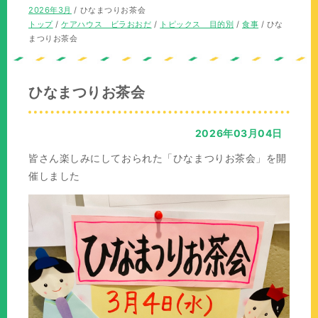
の
在
2026年3月
/
ひなまつりお茶会
位
の
現
トップ
/
ケアハウス ビラおおだ
/
トピックス 目的別
/
食事
/
ひな
置：
位
在
まつりお茶会
置：
の
位
置：
ひなまつりお茶会
2026年03月04日
皆さん楽しみにしておられた「ひなまつりお茶会」を開
催しました