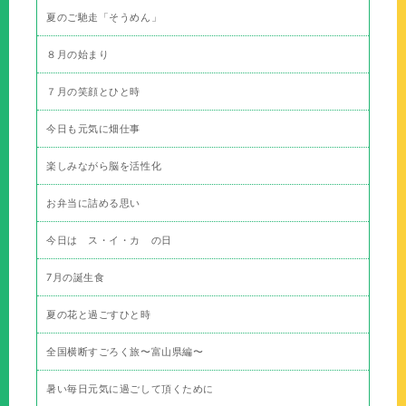
夏のご馳走「そうめん」
８月の始まり
７月の笑顔とひと時
今日も元気に畑仕事
楽しみながら脳を活性化
お弁当に詰める思い
今日は ス・イ・カ の日
7月の誕生食
夏の花と過ごすひと時
全国横断すごろく旅〜富山県編〜
暑い毎日元気に過ごして頂くために