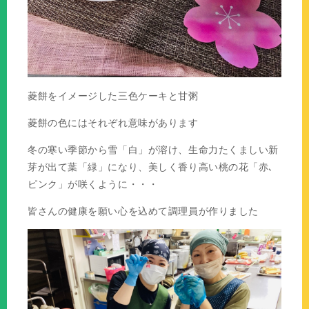
菱餅をイメージした三色ケーキと甘粥
菱餅の色にはそれぞれ意味があります
冬の寒い季節から雪「白」が溶け、生命力たくましい新
芽が出て葉「緑」になり、美しく香り高い桃の花「赤､
ピンク」が咲くように・・・
皆さんの健康を願い心を込めて調理員が作りました