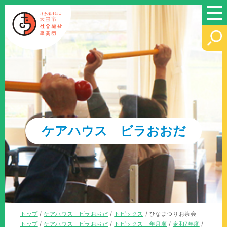
このページの本文へ
ケアハウス ビラおおだ
現
トップ
/
ケアハウス ビラおおだ
/
トピックス
/
ひなまつりお茶会
在
現
トップ
/
ケアハウス ビラおおだ
/
トピックス 年月順
/
令和7年度
/